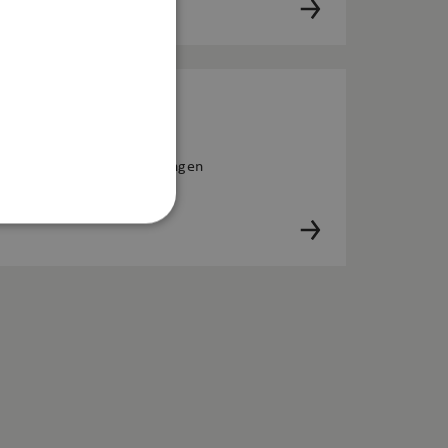
en 80
ora hissen på Bagartorpsringen
Oklassificerade
Webbplatsen kan inte
lingsplattform för
plats mot en viss typ