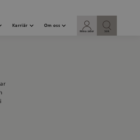
Karriär
Om oss
Mina sidor
Sök
ar
h
i