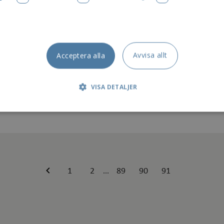
NUARI 2019
BAGARTORP
Avvisa allt
Acceptera alla
ssavstängning - stora hissen, Bagartorpsring
ppdrag av Signalisten kommer Hiss-Craft att utföra arbete i den st
VISA DETALJER
rbetet kommer att utföras tisdagen den 15 jan...
t
Prestanda
Marknadsföring
Funktionalitet
 tillåter kärnwebbplatsfunktioner som användarinloggning och kontohantering. 
 strikt nödvändiga cookies.
1
2
89
90
91
...
Leverantör
/
Utgång
Beskrivning
Domän
.signalisten.se
1 år
Denna cookie är kopplad till Django webbutveck
Python. Den är utformad för att skydda en webb
av programvaruattack på webbformulär.