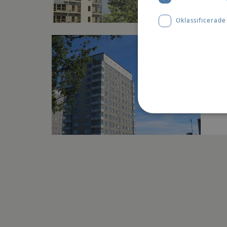
Oklassificerade
7 JA
Hi
På u
80.A
Strikt nödvändig
Strikt nödvändiga kakor
användas ordentligt utan
Namn
csrftoken