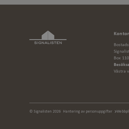
cf_clearance
CookieScriptConsent
Konto
_ga
Bostadss
Signalis
Box 110
Besöksa
Västra 
Namn
Namn
OptanonConsent
Namn
_gat_gtag_UA_12225
© Signalisten 2026
Hantering av personuppgifter
Webbpl
_hjAbsoluteSessionInP
vuid