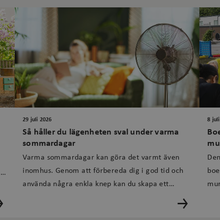
29 juli 2026
8 jul
Så håller du lägenheten sval under varma
Boe
sommardagar
mu
Varma sommardagar kan göra det varmt även
Den
inomhus. Genom att förbereda dig i god tid och
boe
.
använda några enkla knep kan du skapa ett
mur
i
behagligare inomhus...
con
sam