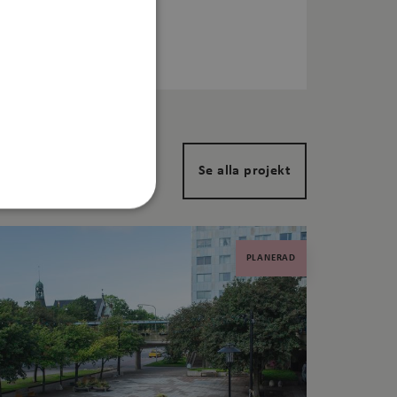
Kontakta oss
Se alla projekt
Oklassificerade
PLANERAD
Webbplatsen kan inte
lingsplattform för
plats mot en viss typ