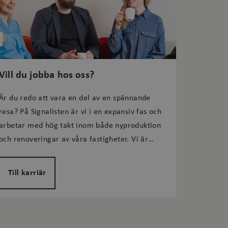
ren på webbplatser.
icies/cookie-
nvänds för att se
ren på webbplatser.
n för att kunna
nvänds för att se
Vill du jobba hos oss?
n för att kunna
Är du redo att vara en del av en spännande
resa? På Signalisten är vi i en expansiv fas och
arbetar med hög takt inom både nyproduktion
lick (som ägs av
r dina intressen och visa
och renoveringar av våra fastigheter. Vi är
bplatser.
stolta över vårt uppdrag att skapa fler trygga
nvänds för att se
och trivsamma hem i Solna och bidra till
n för att kunna
Till karriär
stadens utveckling.