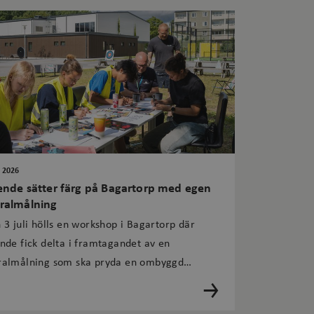
i 2026
nde sätter färg på Bagartorp med egen
ralmålning
 3 juli hölls en workshop i Bagartorp där
nde fick delta i framtagandet av en
almålning som ska pryda en ombyggd
tainer. Containern fungerar som
lingspunkt för aktiviteter och möten under