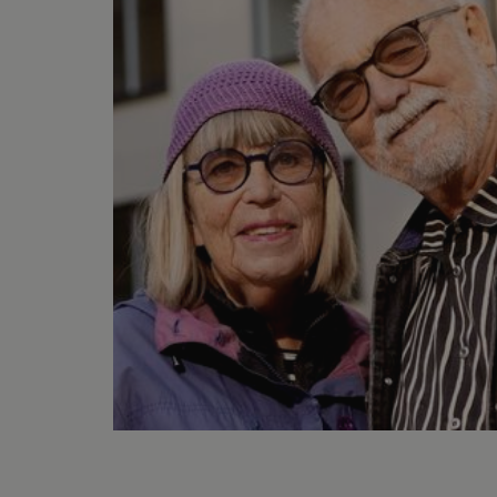
vuid
_hjIncludedInSession
continuous_play_v3
_hjSessionUser_17874
_ga_MV7V5S5HFH
NID
_hjSession_1787448