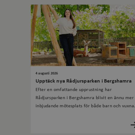
4 augusti 2026
Upptäck nya Rådjursparken i Bergshamra
Efter en omfattande upprustning har
Rådjursparken i Bergshamra blivit en ännu mer
inbjudande mötesplats för både barn och vuxna
Här finns en ny naturlekplats med lekutrustning 
trä, nya planteringar, sittplatser och gröna
miljöer som passar för både lek, vila och