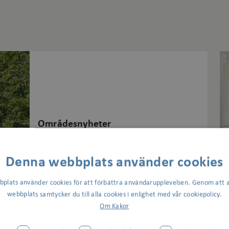
Som
sam
Ark
Gun
Bag
Områdesnyheter
Här kan du läsa lokala nyheter från ditt
Denna webbplats använder cookies
område.
plats använder cookies för att förbättra användarupplevelsen. Genom att 
webbplats samtycker du till alla cookies i enlighet med vår cookiepolicy.
Se områdesnyheter
Om Kakor