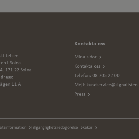
r
Kontakta oss
tiftelsen
Mina sidor
ten i Solna
Kontakta oss
4, 171 22 Solna
Telefon:
08-705 22 00
dress:
vägen 11 A
Mejl:
kundservice@signalisten.
Press
atsinformation
Tillgänglighetsredogörelse
Kakor