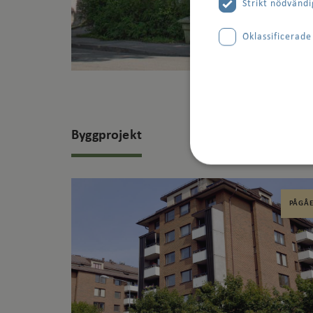
Strikt nödvändi
Oklassificerade
Byggprojekt
Strikt nödvändig
PÅGÅ
Strikt nödvändiga kakor
användas ordentligt utan
Namn
csrftoken