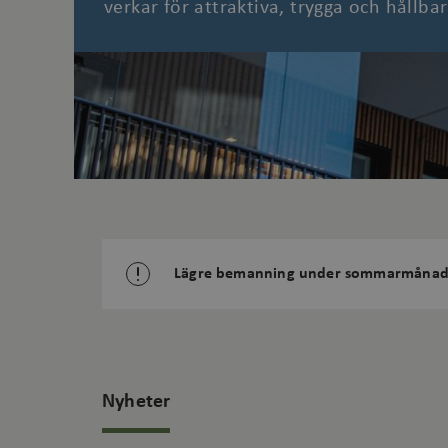
verkar för attraktiva, trygga och hållbar
Lägre bemanning under sommarmånad
Nyheter