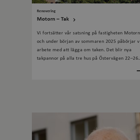
Renovering
cf_clearance
Motorn – Tak
CookieScriptConsent
Vi fortsätter vår satsning på fastigheten Motor
och under början av sommaren 2025 påbörjar v
arbete med att lägga om taken. Det blir nya
_ga
takpannor på alla tre hus på Östervägen 22–26
och i samband med det installerar vi solceller.
Namn
Namn
OptanonConsent
Namn
_gat_gtag_UA_12225
_hjAbsoluteSessionInP