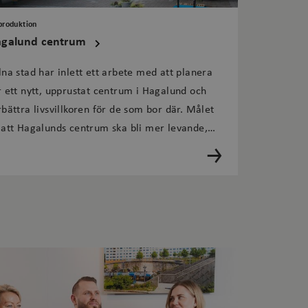
roduktion
människor och robotar.
galund centrum
änsten för att komma
lna stad har inlett ett arbete med att planera
är nödvändigt att
kt.
r ett nytt, upprustat centrum i Hagalund och
rbättra livsvillkoren för de som bor där. Målet
lytics - vilket är en
ystjänst. Denna cookie
 att Hagalunds centrum ska bli mer levande,
att tilldela ett
yggt och jämlikt.
ifierare. Den ingår i
 för att beräkna
atsanalysrapporterna.
or hos Vimeo
 och används för att
.
nuter till 2 år. Mer