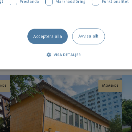
gt
Prestanda
Marknadsföring
Funktionalitet
Avvisa allt
Acceptera alla
VISA DETALJER
t
Prestanda
Marknadsföring
Funktionalitet
ENDE
PÅGÅENDE
 tillåter kärnwebbplatsfunktioner som användarinloggning och kontohantering. 
 strikt nödvändiga cookies.
Leverantör
/
Utgång
Beskrivning
Domän
.signalisten.se
1 år
Denna cookie är kopplad till Django webbutveck
Python. Den är utformad för att skydda en webb