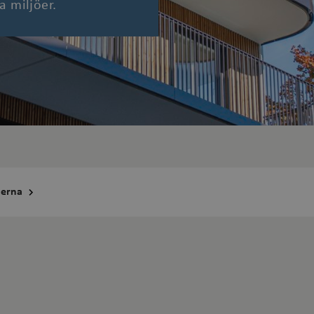
a miljöer.
erna