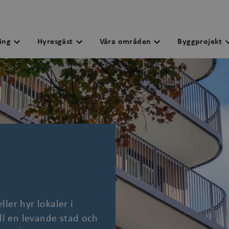
ing
Hyresgäst
Våra områden
Byggprojekt
ller hyr lokaler i
till en levande stad och