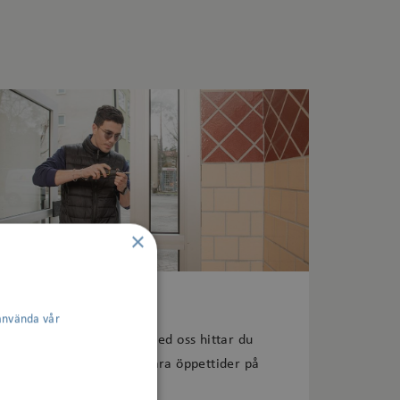
martorget Bagartorp. Initiativet är ett
arbete mellan Signalisten, Solna stad, ÅWL
itekter och graffitikonstnären Thomas OKOK
narsson och är en del av utvecklingen av
artorp 2.0.
×
Kontakta oss
använda vår
Vill du komma i kontakt med oss hittar du
kontaktinformation och våra öppettider på
sidan Kontakta oss.