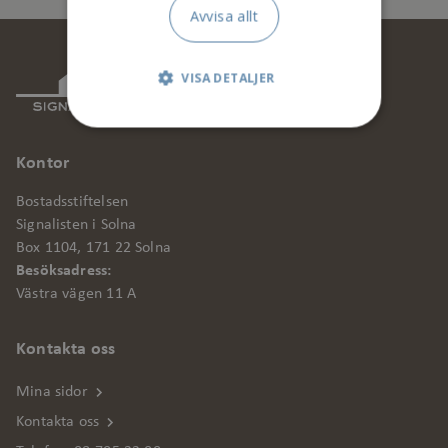
Avvisa allt
VISA DETALJER
Strikt nödvändigt
Kontor
Prestanda
Bostadsstiftelsen
Signalisten i Solna
Marknadsföring
Box 1104, 171 22 Solna
Besöksadress:
Funktionalitet
Västra vägen 11 A
Oklassificerade
Kontakta oss
Strikt nödvändiga kakor tillåter
kärnwebbplatsfunktioner som
Mina sidor
användarinloggning och kontohantering.
Kontakta oss
Webbplatsen kan inte användas