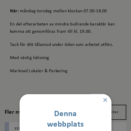
När:
måndag-torsdag mellan klockan 07.00-18.00
En del efterarbeten av mindre bullrande karaktär kan
komma att genomföras fram till kl. 19.00.
Tack för ditt tålamod under tiden som arbetet utförs.
Med vänlig hälsning
Marknad Lokaler & Parkering
×
Fler nyheter
Denna
Visa alla nyheter
webbplats
13 MAJ 2026
AGNESBERG
BAGARTORP