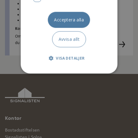
BERGSHAMRA
BOLLEN
FRÖSUNDA
HAGALUND
HALLEN
HUVUDSTA
KAPTENEN
MOTORN
RITORP
RÅSUNDA
SKYTTEHOLM
Acceptera alla
VÄSTRA VÄGEN OCH RUDVIKEN
Kontakta oss om din passertagg försvunnit
Om du tappar bort din passertagg är det viktigt att
Avvisa allt
du snabbt tar kontakt med oss. Kom förbi vårt
kundcenter på Västra vägen 11, så spärrar vi taggen
...
VISA DETALJER
Strikt nödvändigt
Prestanda
Marknadsföring
Kontor
Funktionalitet
Bostadsstiftelsen
Oklassificerade
Signalisten i Solna