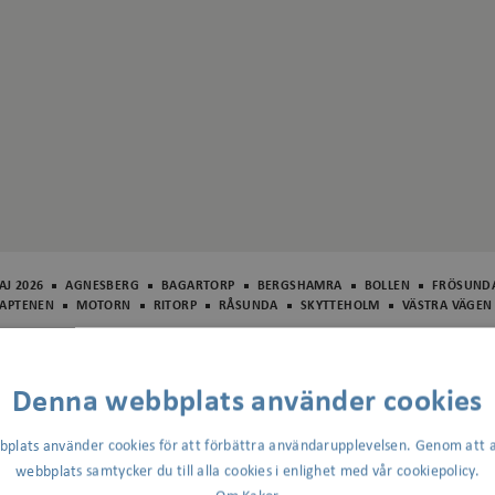
AJ 2026
AGNESBERG
BAGARTORP
BERGSHAMRA
BOLLEN
FRÖSUND
APTENEN
MOTORN
RITORP
RÅSUNDA
SKYTTEHOLM
VÄSTRA VÄGEN
lkommen till familjefestivalen i Bagartorp!
agen den 23 maj är det dags för familjefestivalen i Bagartorp – och 
Denna webbplats använder cookies
 i rad!Festivalen projektleds av Solna ...
plats använder cookies för att förbättra användarupplevelsen. Genom att 
webbplats samtycker du till alla cookies i enlighet med vår cookiepolicy.