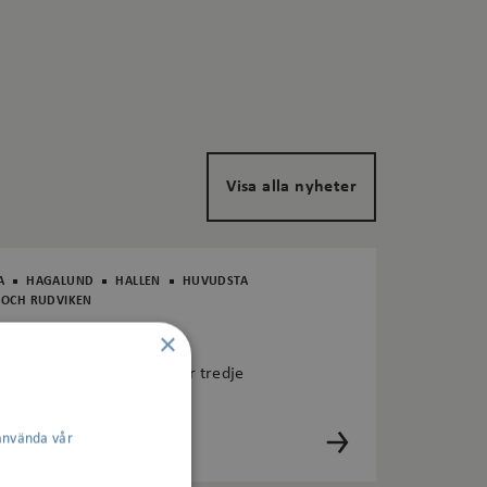
Visa alla nyheter
A
HAGALUND
HALLEN
HUVUDSTA
 OCH RUDVIKEN
×
Signalisten är på plats för tredje
använda vår