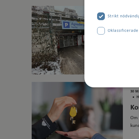
Strikt nödvändi
1 AP
K
Up
Oklassificerade
Skat
som 
30 M
Strikt nödvändig
H
Ko
Strikt nödvändiga kakor
Om d
användas ordentligt utan
kund
Namn