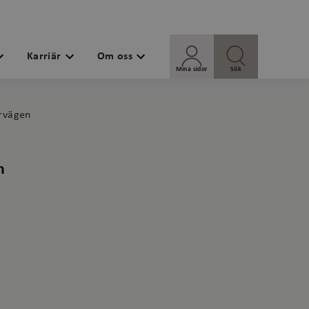
Karriär
Om oss
Mina sidor
Sök
ervägen
n