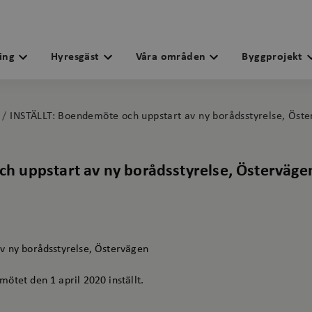
ing
Hyresgäst
Våra områden
Byggprojekt
INSTÄLLT: Boendemöte och uppstart av ny borådsstyrelse, Öst
h uppstart av ny borådsstyrelse, Österväge
v ny borådsstyrelse, Östervägen
ötet den 1 april 2020 inställt.