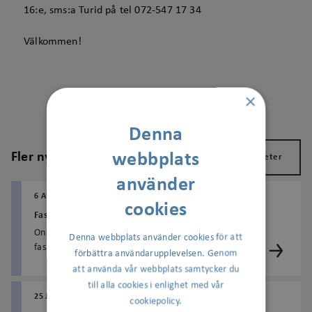
16:e, sms:a Turid på tel 072-547 17 34
Välkommen!
×
Denna
webbplats
Fler nyheter
Visa alla nyheter
använder
6 AUGUSTI 2026
AGNESBERG
BAGARTORP
cookies
Fasaden vid Hemköp skadad efter olyckshändelse
Onsdag den 5 augusti körde en bil av misstag in i
Denna webbplats använder cookies för att
fasaden på Hemköp i Bagartorp. Händelsen var en
förbättra användarupplevelsen. Genom
olycka och inga personer skadades.Arbetet med att
att använda vår webbplats samtycker du
åt...
till alla cookies i enlighet med vår
25 JUNI 2026
BAGARTORP
cookiepolicy.