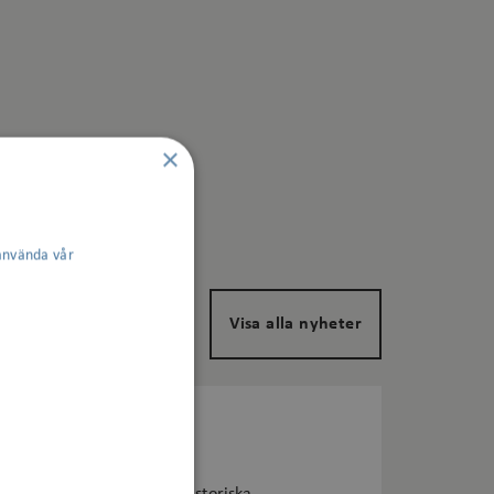
×
använda vår
Visa alla nyheter