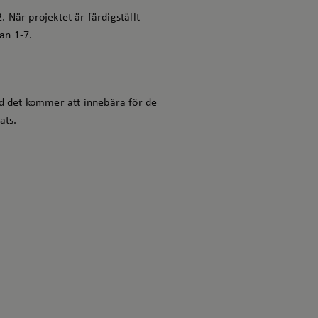
 När projektet är färdigställt
tan 1-7.
d det kommer att innebära för de
ats.