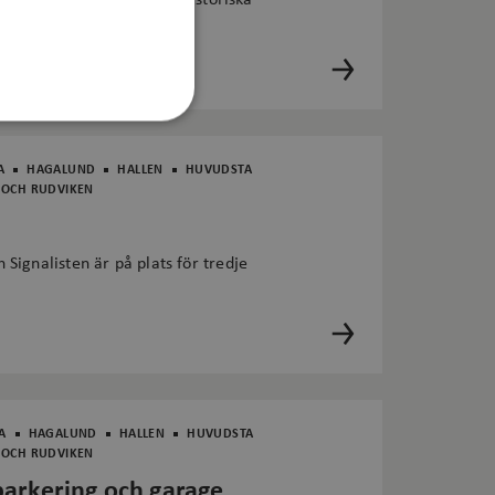
? Vi har nyligen satt upp historiska
Oklassificerade
A
HAGALUND
HALLEN
HUVUDSTA
 OCH RUDVIKEN
Webbplatsen kan inte
Signalisten är på plats för tredje
lingsplattform för
plats mot en viss typ
människor och robotar.
A
HAGALUND
HALLEN
HUVUDSTA
 OCH RUDVIKEN
änsten för att komma
är nödvändigt att
parkering och garage