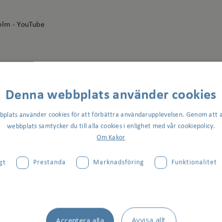
olm - YouTube
lm: Översikt | LinkedIn
Denna webbplats använder cookies
plats använder cookies för att förbättra användarupplevelsen. Genom att 
webbplats samtycker du till alla cookies i enlighet med vår cookiepolicy.
Om Kakor
gt
Prestanda
Marknadsföring
Funktionalitet
LI 2026
VÄSTRA VÄGEN OCH RUDVIKEN
vlor visar fastigheternas historia
Avvisa allt
Acceptera alla