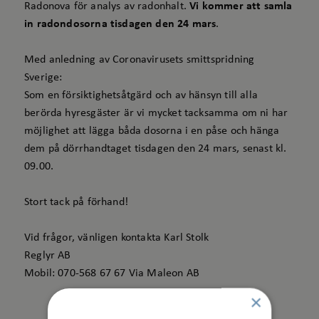
Radonova för analys av radonhalt.
Vi kommer att samla
in radondosorna tisdagen den 24 mars
.
Med anledning av Coronavirusets smittspridning
Sverige:
Som en försiktighetsåtgärd och av hänsyn till alla
berörda hyresgäster är vi mycket tacksamma om ni har
möjlighet att lägga båda dosorna i en påse och hänga
dem på dörrhandtaget tisdagen den 24 mars, senast kl.
09.00.
Stort tack på förhand!
Vid frågor, vänligen kontakta Karl Stolk
Reglyr AB
Mobil: 070-568 67 67 Via Maleon AB
×