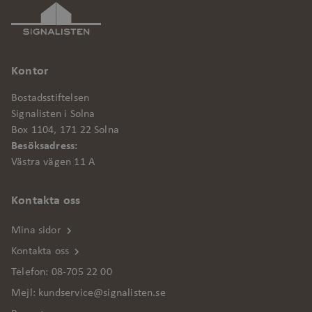
Funktionalitet
Oklassificerade
Kontor
Strikt nödvändiga kakor tillåter
kärnwebbplatsfunktioner som
Bostadsstiftelsen
användarinloggning och kontohantering.
Signalisten i Solna
Webbplatsen kan inte användas
Box 1104, 171 22 Solna
ordentligt utan strikt nödvändiga cookies.
Besöksadress:
Leverantör
/
Västra vägen 11 A
Namn
Utgång
Bes
Domän
csrftoken
.signalisten.se
1 år
Den
Kontakta oss
Dja
web
Mina sidor
Pyt
att
Kontakta oss
en 
Telefon:
08-705 22 00
pro
web
Mejl:
kundservice@signalisten.se
cf_clearance
Cloudflare, Inc.
1 år
Det