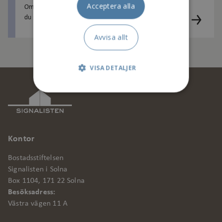
Acceptera alla
Om du tappar bort din passertagg är det viktigt att
du snabbt tar kontakt med oss. Kom förbi vårt
kundcenter på Västra vägen 11, så spärrar vi taggen
Avvisa allt
...
VISA DETALJER
Strikt nödvändigt
Prestanda
Kontor
Marknadsföring
Bostadsstiftelsen
Funktionalitet
Signalisten i Solna
Box 1104, 171 22 Solna
Oklassificerade
Besöksadress:
Västra vägen 11 A
Strikt nödvändiga kakor tillåter
kärnwebbplatsfunktioner som