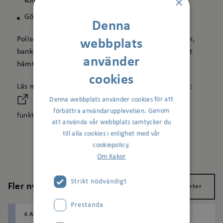
×
kontrollera uppgifterna.
Gör en polisanmälan om du har blivit utsatt.
Denna
Polisen ringer aldrig upp för att be om kontonummer,
webbplats
bank-ID, eller för att skicka någon hem till dig för att
använder
hämta något.
cookies
Läs mer om hur du skyddar dig mot bedrägerier här:
Denna webbplats använder cookies för att
Brott mot äldre och personer med
förbättra användarupplevelsen. Genom
funktionsnedsättning (polisen.se)
att använda vår webbplats samtycker du
till alla cookies i enlighet med vår
cookiepolicy.
Om Kakor
Strikt nödvändigt
Fler nyheter
Visa alla nyheter
Prestanda
6 AUGUSTI 2026
AGNESBERG
BAGARTORP