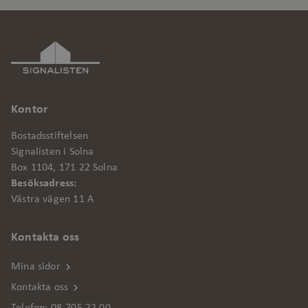
Marknadsföring
Funktionalitet
Oklassificerade
Strikt nödvändiga kakor tillåter
Kontor
kärnwebbplatsfunktioner som
användarinloggning och kontohantering.
Bostadsstiftelsen
Webbplatsen kan inte användas
Signalisten i Solna
ordentligt utan strikt nödvändiga cookies.
Box 1104, 171 22 Solna
Leverantör
/
Besöksadress:
Namn
Utgång
Bes
Domän
Västra vägen 11 A
csrftoken
.signalisten.se
1 år
Den
Dja
Kontakta oss
web
Pyt
att
Mina sidor
en 
Kontakta oss
pro
web