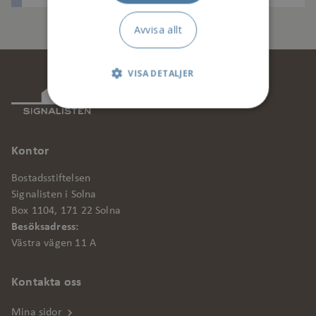
Arbetet beräk...
Avvisa allt
VISA DETALJER
Strikt nödvändigt
Kontor
Prestanda
Bostadsstiftelsen
Marknadsföring
Signalisten i Solna
Box 1104, 171 22 Solna
Funktionalitet
Besöksadress:
Västra vägen 11 A
Oklassificerade
Strikt nödvändiga kakor tillåter
Kontakta oss
kärnwebbplatsfunktioner som
användarinloggning och kontohantering.
Mina sidor