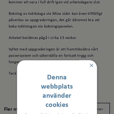
kommer att vara i full drift igen vid arbetsdagens slut.
Bokning av tvättstuga via Mina sidor kan även tillfälligt
påverkas av uppgraderingen, det går däremot bra att
boka tvättstugan via bokningspanelen.
Arbetet beräknas pågå i cirka 13 veckor.
Syftet med uppgraderingen är att framtidssäkra vårt
passersystem och säkerställa en fortsatt trygg och
fungerande boendemiljö.
×
Tack för din förståelse.
Denna
webbplats
använder
cookies
Fler nyheter
Visa alla nyheter