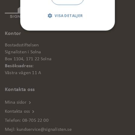
VISA DETALJER
Kontor
Strikt nödvändigt
Bostadsstiftelsen
Signalisten i Solna
Prestanda
Box 1104, 171 22 Solna
Marknadsföring
Besöksadress:
Västra vägen 11 A
Funktionalitet
Oklassificerade
Kontakta oss
Strikt nödvändiga kakor tillåter
Mina sidor
kärnwebbplatsfunktioner som
Kontakta oss
användarinloggning och kontohantering.
Telefon:
08-705 22 00
Webbplatsen kan inte användas
ordentligt utan strikt nödvändiga cookies.
Mejl:
kundservice@signalisten.se