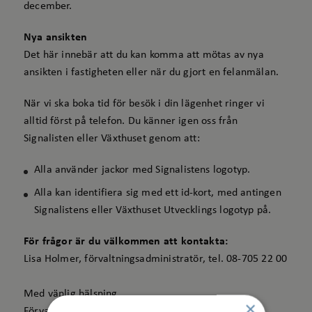
december.
Nya ansikten
Det här innebär att du kan komma att mötas av nya
ansikten i fastigheten eller när du gjort en felanmälan.
När vi ska boka tid för besök i din lägenhet ringer vi
alltid först på telefon. Du känner igen oss från
Signalisten eller Växthuset genom att:
Alla använder jackor med Signalistens logotyp.
Alla kan identifiera sig med ett id-kort, med antingen
Signalistens eller Växthuset Utvecklings logotyp på.
För frågor är du välkommen att kontakta:
Lisa Holmer, förvaltningsadministratör, tel. 08-705 22 00
Med vänlig hälsning
×
Förvaltningsavdelningen