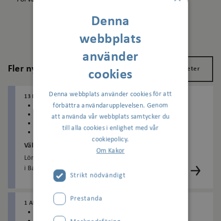
Denna
webbplats
använder
Fler nyheter
Visa alla nyheter
cookies
Denna webbplats använder cookies för att
13 MAJ 2026
AGNESBERG
BAGARTORP
förbättra användarupplevelsen. Genom
BERGSHAMRA
BOLLEN
FRÖSUNDA
HAGALUND
HALLEN
HUVUDSTA
KAPTENEN
att använda vår webbplats samtycker du
MOTORN
RITORP
RÅSUNDA
SKYTTEHOLM
till alla cookies i enlighet med vår
VÄSTRA VÄGEN OCH RUDVIKEN
cookiepolicy.
Välkommen till familjefestivalen i Bagartorp!
Om Kakor
Lördagen den 23 maj är det dags för familjefestivalen
i Bagartorp – och Signalisten är på plats för tredje
Strikt nödvändigt
året i rad!Festivalen projektleds av Solna ...
Prestanda
1 APRIL 2026
AGNESBERG
BAGARTORP
BERGSHAMRA
BOLLEN
FRÖSUNDA