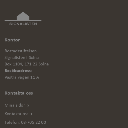
Marknadsföring
Funktionalitet
Oklassificerade
Strikt nödvändiga kakor tillåter
Kontor
kärnwebbplatsfunktioner som
användarinloggning och kontohantering.
Bostadsstiftelsen
Webbplatsen kan inte användas
Signalisten i Solna
ordentligt utan strikt nödvändiga cookies.
Box 1104, 171 22 Solna
Besöksadress:
Leverantör
/
Namn
Utgång
Bes
Domän
Västra vägen 11 A
csrftoken
.signalisten.se
1 år
Den
Dja
Kontakta oss
web
Pyt
Mina sidor
att
en 
Kontakta oss
pro
Telefon:
08-705 22 00
web