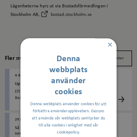
Lägenheterna hyrs ut via Bostadsförmedlingen i
Stockholm AB,
bostad.stockholm.se
×
Denna
Fler nyheter
Visa alla nyheter
webbplats
4 AUGUSTI 2026
använder
Upptäck nya Rådjursparken i Bergshamra
cookies
Efter en omfattande upprustning har Rådjursparken i
Bergshamra blivit en ännu mer inbjudande
Denna webbplats använder cookies för att
mötesplats för både barn och vuxna. Här finns en ny
naturlekplats med lekutrustning i trä, nya
förbättra användarupplevelsen. Genom
planteringar, sittplatser och gröna miljöer som passar
att använda vår webbplats samtycker du
29 JULI 2026
för både lek, vila och umgänge.
till alla cookies i enlighet med vår
Så håller du lägenheten sval under varma
cookiepolicy.
sommardagar