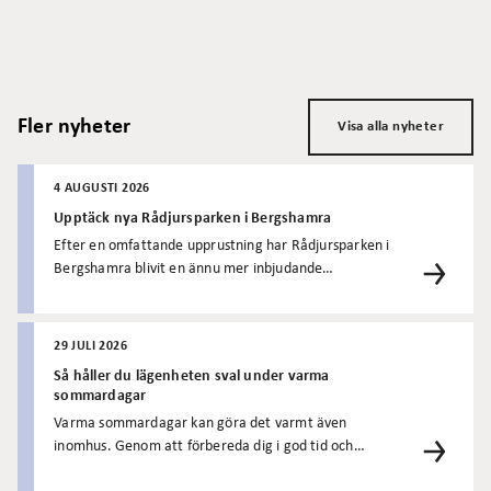
Fler nyheter
Visa alla nyheter
4 AUGUSTI 2026
Upptäck nya Rådjursparken i Bergshamra
Efter en omfattande upprustning har Rådjursparken i
Bergshamra blivit en ännu mer inbjudande
mötesplats för både barn och vuxna. Här finns en ny
naturlekplats med lekutrustning i trä, nya
planteringar, sittplatser och gröna miljöer som passar
29 JULI 2026
för både lek, vila och umgänge.
Så håller du lägenheten sval under varma
sommardagar
Varma sommardagar kan göra det varmt även
inomhus. Genom att förbereda dig i god tid och
använda några enkla knep kan du skapa ett