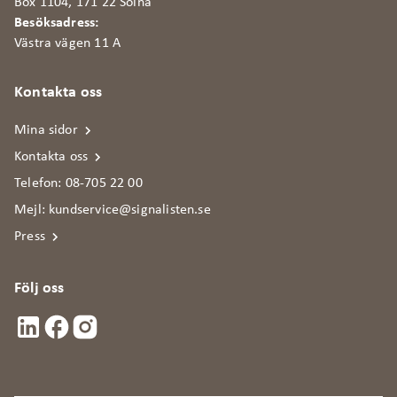
Box 1104, 171 22 Solna
Besöksadress:
Västra vägen 11 A
Kontakta oss
Mina sidor
Kontakta oss
Telefon:
08-705 22 00
Mejl:
kundservice@signalisten.se
Press
Följ oss
Signalisten i sociala medier
Linkedin
Facebook
Instagram