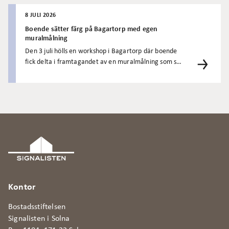
behagligare inomhus...
8 JULI 2026
Boende sätter färg på Bagartorp med egen
muralmålning
Den 3 juli hölls en workshop i Bagartorp där boende
fick delta i framtagandet av en muralmålning som ska
pryda en ombyggd container. Containern fungerar
som samlingspunkt för aktiviteter och möten under
Sommartorget Bagartorp. Initiativet är ett
samarbete mellan Signalisten, Solna stad, ÅWL
Arkitekter och graffitikonstnären Thomas OKOK
Gunnarsson och är en del av utvecklingen av
Bagartorp 2.0.
Kontor
Bostadsstiftelsen
Signalisten i Solna