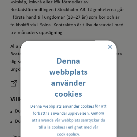
kokskåp, kokvrå eller kök förmedlas av
Bostadsförmedlingen i Stockholm AB. Lägenheterna går
i första hand till ungdomar (18–27 år) som bor och är
folkbokförda i Solna. Kontrakten är tillsvidareavtal med
tre månaders uppsägning.
×
Alla våra ungdomslägenheter förmedlas av
Bostadsförmedlingen och du behöver därför registrera
Denna
dig som sökande hos dem för att kunna söka våra
ungdomslägenheter.
webbplats
använder
Bostadsförmedlingen i Stockholms webbplats
cookies
Villkor för ungdomslägenhet
Denna webbplats använder cookies för att
Du måste vara mellan 18–27 år.
förbättra användarupplevelsen. Genom
att använda vår webbplats samtycker du
Du måste bo och vara folkbokförd i Solna.
till alla cookies i enlighet med vår
cookiepolicy.
Lägenheterna förmedlas löpande efter din ålder vid