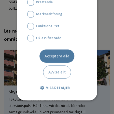
omfattande och förlänger samtidigt livslängden på
Prestanda
balkongerna.
Marknadsföring
Funktionalitet
Läs mer om området på Skytteholms
Oklassificerade
områdessida
Acceptera alla
Avvisa allt
VISA DETALJER
Skytteholm
I Skytteholm bor du nära både natur och
storstadspuls. Här finns vårdcentral, förskolor
Strikt nödvändigt
samt grundskola.En kort promenad tar dig till