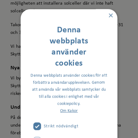
möjligheten att installera solceller där vi inte haft
solceller tidigare.
×
Takomläggningen utfördes på Skytteholmsvägen 19–31
Denna
och 39B.
webbplats
Vi har även utfört plåtarbeten på taken på
använder
Skytteholmsvägen 13–35 och 39B.
cookies
Nya fogar i fasaden
Denna webbplats använder cookies för att
Vi bytte ut befintliga fasadfogar mot nya på
förbättra användarupplevelsen. Genom
Skytteholmsvägen 13–35. Med nya fogar minimeras
att använda vår webbplats samtycker du
risken för drag och fuktinsläpp i husen.
till alla cookies i enlighet med vår
cookiepolicy.
Underhåll av balkonger
Om Kakor
På de balkonger där behov finns har vi även utfört
underhållsarbete. Genom att ta hand om balkongerna
Strikt nödvändigt
förebygger vi risken att eventuella skador blir mer