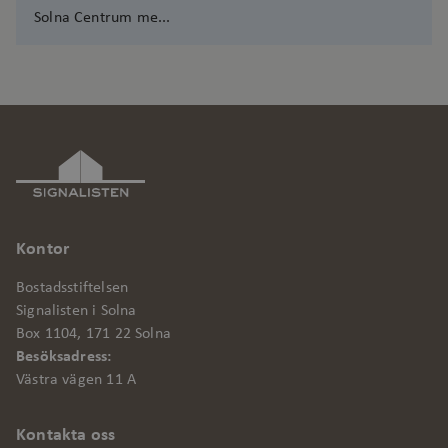
Solna Centrum me...
Prestanda
Marknadsföring
Funktionalitet
Oklassificerade
Strikt nödvändiga kakor tillåter
kärnwebbplatsfunktioner som
användarinloggning och kontohantering.
Webbplatsen kan inte användas
Kontor
ordentligt utan strikt nödvändiga cookies.
Bostadsstiftelsen
Leverantör
/
Signalisten i Solna
Namn
Utgång
Bes
Domän
Box 1104, 171 22 Solna
Besöksadress:
csrftoken
.signalisten.se
1 år
Den
Dja
Västra vägen 11 A
web
Pyt
att
Kontakta oss
en 