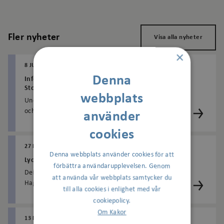
Fler nyheter
Visa alla nyheter
×
8 JULI 2026
HAGALUND
Denna
Information om kvälls- och nattarbete från Region
Stockholm
webbplats
Under perioden 14–16 juli kommer bullrande kvälls-
och nattarbete att pågå i samband med utbyggnaden
använder
av tunnelbanan till Arenastaden. Arbetena utförs ...
cookies
27 MAJ 2026
HAGALUND
Denna webbplats använder cookies för att
Lyckad skräpplockning med Hagaskolan
förbättra användarupplevelsen. Genom
Den 20 maj plockade cirka 150 elever från
att använda vår webbplats samtycker du
Hagaskolan skräp runt om i Hagalund. Barnen utgick
till alla cookies i enlighet med vår
från torget och rörde sig runt gårdarna mellan
cookiepolicy.
bostadshus...
Om Kakor
13 MAJ 2026
AGNESBERG
BAGARTORP