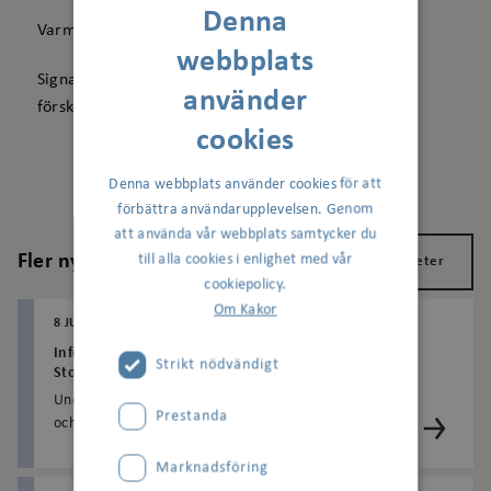
Denna
Varmt välkommen
webbplats
Signalisten, Håll Sverige rent och Dibber Hagalunds
använder
förskola
cookies
Denna webbplats använder cookies för att
förbättra användarupplevelsen. Genom
att använda vår webbplats samtycker du
Fler nyheter
till alla cookies i enlighet med vår
Visa alla nyheter
cookiepolicy.
Om Kakor
8 JULI 2026
HAGALUND
Information om kvälls- och nattarbete från Region
Strikt nödvändigt
Stockholm
Under perioden 14–16 juli kommer bullrande kvälls-
Prestanda
och nattarbete att pågå i samband med utbyggnaden
av tunnelbanan till Arenastaden. Arbetena utförs ...
Marknadsföring