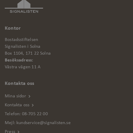
Funktionalitet
Oklassificerade
Kontor
Strikt nödvändiga kakor tillåter
kärnwebbplatsfunktioner som
Bostadsstiftelsen
användarinloggning och kontohantering.
Signalisten i Solna
Webbplatsen kan inte användas
Box 1104, 171 22 Solna
ordentligt utan strikt nödvändiga cookies.
Besöksadress:
Västra vägen 11 A
Leverantör
/
Namn
Utgång
Bes
Domän
Kontakta oss
csrftoken
.signalisten.se
1 år
Den
Dja
web
Mina sidor
Pyt
att
Kontakta oss
en 
Telefon:
08-705 22 00
pro
web
Mejl:
kundservice@signalisten.se
cf_clearance
Cloudflare, Inc.
1 år
Det
Press