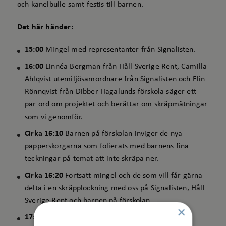
och kanelbulle samt festis till barnen.
Det här händer:
15:00
Mingel med representanter från Signalisten.
16:00
Linnéa Bergman från Håll Sverige Rent, Camilla
Ahlqvist utemiljösamordnare från Signalisten och Elin
Rönnqvist från Dibber Hagalunds förskola säger ett
par ord om projektet och berättar om skräpmätningar
som vi genomför.
Cirka 16:10
Barnen på förskolan inviger de nya
papperskorgarna som folierats med barnens fina
teckningar på temat att inte skräpa ner.
Cirka 16:20
Fortsatt mingel och de som vill får gärna
delta i en skräpplockning med oss på Signalisten, Håll
Sverige Rent och barnen på förskolan.
×
17:00
Eventet avslutas.