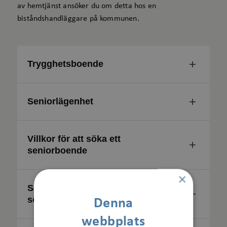
av hemtjänst ansöker du om detta hos en
biståndshandläggare på kommunen.
Trygghetsboende
Seniorlägenhet
Villkor för att söka ett
seniorboende
×
Så här registrerar du dig för att
söka ett seniorboende
Denna
webbplats