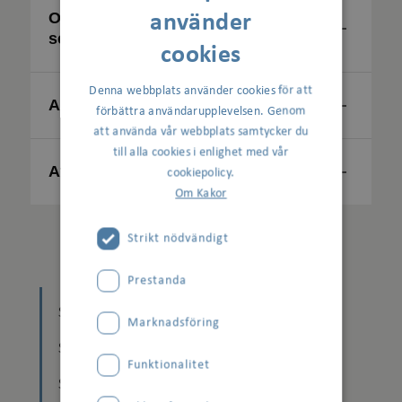
Om du blir erbjuden ett
använder
seniorboende
cookies
Denna webbplats använder cookies för att
Ansökningsprocessen
förbättra användarupplevelsen. Genom
att använda vår webbplats samtycker du
till alla cookies i enlighet med vår
Att byta till större/mindre lägenhet
cookiepolicy.
Om Kakor
Strikt nödvändigt
Prestanda
Statistik seniorkö 2025 (pdf)
Marknadsföring
Statistik seniorkö 2024 (pdf)
Funktionalitet
Statistik seniorkö 2023 (pdf)