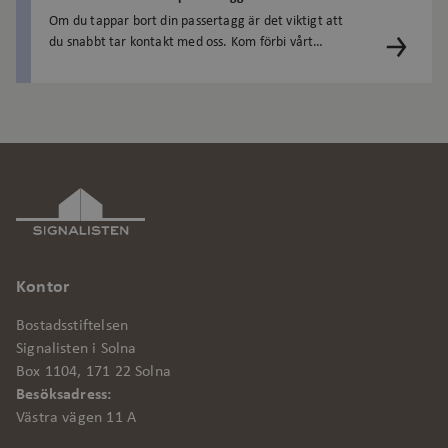
Om du tappar bort din passertagg är det viktigt att
Prestanda
du snabbt tar kontakt med oss. Kom förbi vårt
kundcenter på Västra vägen 11, så spärrar vi taggen
Marknadsföring
...
Funktionalitet
Oklassificerade
Strikt nödvändiga kakor tillåter
kärnwebbplatsfunktioner som
användarinloggning och kontohantering.
Webbplatsen kan inte användas
Kontor
ordentligt utan strikt nödvändiga cookies.
Leverantör
/
Bostadsstiftelsen
Namn
Utgång
Bes
Domän
Signalisten i Solna
Box 1104, 171 22 Solna
csrftoken
.signalisten.se
1 år
Den
Dja
Besöksadress:
web
Västra vägen 11 A
Pyt