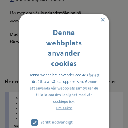
Läs mer om vår kundundersökning på
×
www.signalisten.se
.
Denna
Med vänlig hälsning
Förvaltningsavdelningen
webbplats
använder
cookies
Denna webbplats använder cookies för att
Fler nyheter
förbättra användarupplevelsen. Genom
Visa alla nyheter
att använda vår webbplats samtycker du
till alla cookies i enlighet med vår
13 MAJ 2026
AGNESBERG
BAGARTORP
cookiepolicy.
BERGSHAMRA
BOLLEN
FRÖSUNDA
Om Kakor
HAGALUND
HALLEN
HUVUDSTA
KAPTENEN
MOTORN
RITORP
RÅSUNDA
SKYTTEHOLM
VÄSTRA VÄGEN OCH RUDVIKEN
Strikt nödvändigt
Välkommen till familjefestivalen i Bagartorp!