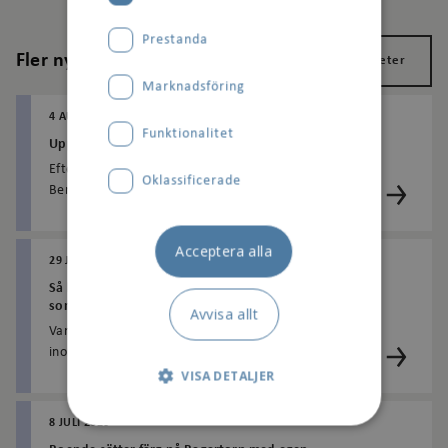
Prestanda
Fler nyheter
Visa alla nyheter
Marknadsföring
4 AUGUSTI 2026
Funktionalitet
Upptäck nya Rådjursparken i Bergshamra
Efter en omfattande upprustning har Rådjursparken i
Oklassificerade
Bergshamra blivit en ännu mer inbjudande
mötesplats för både barn och vuxna. Här finns en ny
naturlekplats med lekutrustning i trä, nya
Acceptera alla
planteringar, sittplatser och gröna miljöer som passar
29 JULI 2026
för både lek, vila och umgänge.
Så håller du lägenheten sval under varma
sommardagar
Avvisa allt
Varma sommardagar kan göra det varmt även
inomhus. Genom att förbereda dig i god tid och
använda några enkla knep kan du skapa ett
VISA DETALJER
behagligare inomhus...
8 JULI 2026