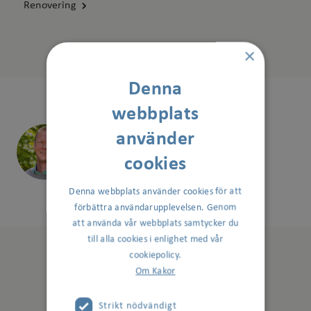
Renovering
×
Denna
webbplats
Thobias Leidenfors
använder
Lokalansvarig
cookies
Skicka e-post
>
Denna webbplats använder cookies för att
förbättra användarupplevelsen. Genom
att använda vår webbplats samtycker du
till alla cookies i enlighet med vår
cookiepolicy.
Om Kakor
Strikt nödvändigt