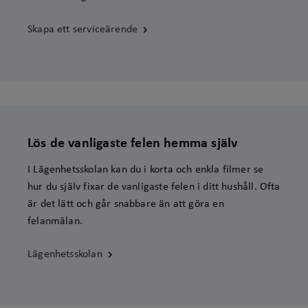
ordentligt utan strikt nödvändiga cookies.
Skapa ett serviceärende
Leverantör
/
Namn
Utgång
Bes
Domän
csrftoken
.signalisten.se
1 år
Den
Dja
web
Pyt
att
en 
Lös de vanligaste felen hemma själv
pro
web
I Lägenhetsskolan kan du i korta och enkla filmer se
cf_clearance
Cloudflare, Inc.
1 år
Det
hur du själv fixar de vanligaste felen i ditt hushåll. Ofta
.jobylon.com
sär
är det lätt och går snabbare än att göra en
och
felanmälan.
CookieScriptConsent
CookieScript
1
Den
www.signalisten.se
månad
Coo
Lägenhetsskolan
för
pre
coo
Coo
coo