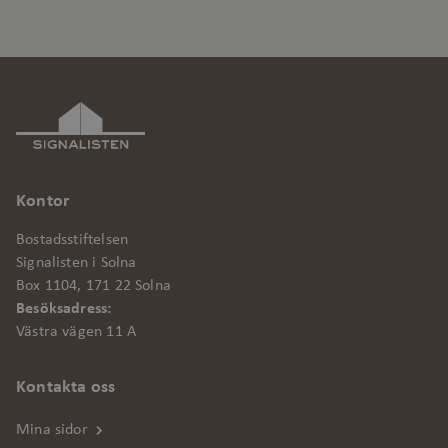
kor
_ga
Google LLC
1 år 1
Det
.signalisten.se
månad
ass
Anal
upp
van
coo
sär
gen
slu
Kontor
nu
kli
Bostadsstiftelsen
i v
Signalisten i Solna
web
att
Box 1104, 171 22 Solna
och
Besöksadress:
web
Västra vägen 11 A
Kontakta oss
Mina sidor
Leverantör
/
Namn
Utgång
Beskrivning